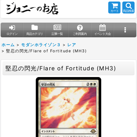
カート
商品検索
ログイン
商品カテゴリ
記事一覧
ご利用案内
イベント大会
ホーム
>
モダンホライゾン３
>
レア
>
堅忍の閃光/Flare of Fortitude (MH3)
堅忍の閃光/Flare of Fortitude (MH3)