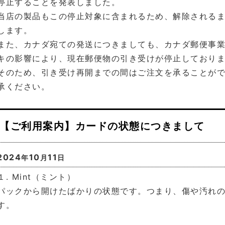
停止することを発表しました。
当店の製品もこの停止対象に含まれるため、解除される
します。
また、カナダ宛ての発送につきましても、カナダ郵便事
キの影響により、現在郵便物の引き受けが停止しており
そのため、引き受け再開までの間はご注文を承ることが
承ください。
【ご利用案内】カードの状態につきまして
2024
10
11
年
月
日
１. Mint（ミント）
パックから開けたばかりの状態です。つまり、傷や汚れ
す。