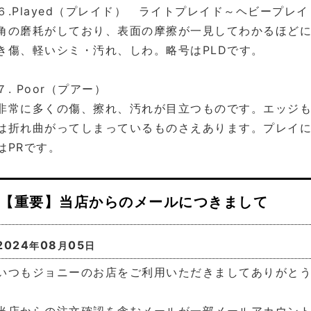
６.Played（プレイド） ライトプレイド～ヘビープ
角の磨耗がしており、表面の摩擦が一見してわかるほど
き傷、軽いシミ・汚れ、しわ。略号はPLDです。
７. Poor（プアー）
非常に多くの傷、擦れ、汚れが目立つものです。エッジ
は折れ曲がってしまっているものさえあります。プレイ
はPRです。
【重要】当店からのメールにつきまして
2024
08
05
年
月
日
いつもジョニーのお店をご利用いただきましてありがと