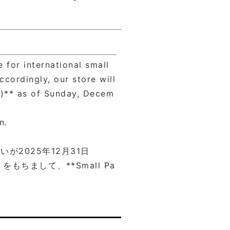
 for international small
ordingly, our store will
g)** as of Sunday, Decem
n.
2025年12月31日
ちまして、**Small Pa
。