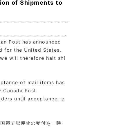
on of Shipments to
apan Post has announced
 for the United States.
we will therefore halt shi
eptance of mail items has
y Canada Post.
rders until acceptance re
米国宛て郵便物の受付を一時