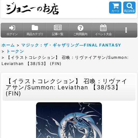
カート
商品検索
ログイン
商品カテゴリ
記事一覧
ご利用案内
イベント大会
ホーム
>
マジック：ザ・ギャザリング—FINAL FANTASY
>
トークン
>
【イラストコレクション】 召喚：リヴァイアサン/Summon:
Leviathan 【38/53】 (FIN)
【イラストコレクション】 召喚：リヴァイ
アサン/Summon: Leviathan 【38/53】
(FIN)