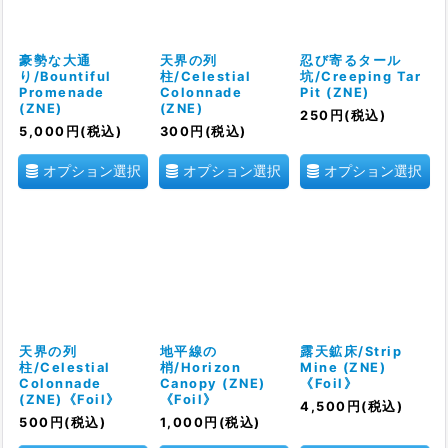
絞り込む
豪勢な大通
天界の列
忍び寄るタール
り/Bountiful
柱/Celestial
坑/Creeping Tar
Promenade
Colonnade
Pit (ZNE)
(ZNE)
(ZNE)
250
円
(税込)
5,000
円
(税込)
300
円
(税込)
オプション選択
オプション選択
オプション選択
天界の列
地平線の
露天鉱床/Strip
柱/Celestial
梢/Horizon
Mine (ZNE)
Colonnade
Canopy (ZNE)
《Foil》
(ZNE)《Foil》
《Foil》
4,500
円
(税込)
500
円
(税込)
1,000
円
(税込)