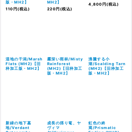
版・MH2】
MH2】
4,800
円
(税込)
110
円
(税込)
220
円
(税込)
湿地の干潟/Marsh
霧深い雨林/Misty
沸騰する小
Flats (MH2)【旧
Rainforest
湖/Scalding Tarn
枠加工版・MH2】
(MH2)【旧枠加工
(MH2)【旧枠加工
版・MH2】
版・MH2】
新緑の地下墓
成長の揺り篭、ヤ
虹色の終
地/Verdant
ヴィマ
焉/Prismatic