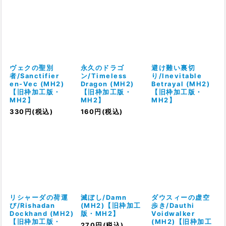
ヴェクの聖別
永久のドラゴ
避け難い裏切
者/Sanctifier
ン/Timeless
り/Inevitable
en-Vec (MH2)
Dragon (MH2)
Betrayal (MH2)
【旧枠加工版・
【旧枠加工版・
【旧枠加工版・
MH2】
MH2】
MH2】
330
円
(税込)
160
円
(税込)
リシャーダの荷運
滅ぼし/Damn
ダウスィーの虚空
び/Rishadan
(MH2)【旧枠加工
歩き/Dauthi
Dockhand (MH2)
版・MH2】
Voidwalker
【旧枠加工版・
(MH2)【旧枠加工
270
円
(税込)