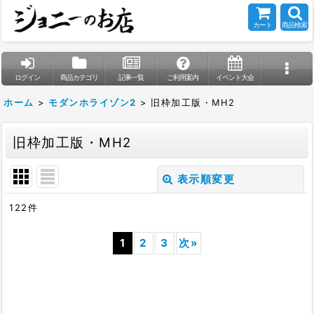
カート
商品検索
ログイン
商品カテゴリ
記事一覧
ご利用案内
イベント大会
ホーム
>
モダンホライゾン2
>
旧枠加工版・MH2
旧枠加工版・MH2
表示順変更
閉じる
122
件
表示数
:
1
2
3
次
»
在庫あり
並び順
: