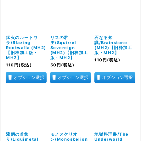
猛火のルートワ
リスの君
石なる知
ラ/Blazing
主/Squirrel
識/Brainstone
Rootwalla (MH2)
Sovereign
(MH2)【旧枠加工
【旧枠加工版・
(MH2)【旧枠加工
版・MH2】
MH2】
版・MH2】
110
円
(税込)
110
円
(税込)
50
円
(税込)
オプション選択
オプション選択
オプション選択
液鋼の首飾
モノスケリオ
地獄料理書/The
り/Liquimetal
ン/Monoskelion
Underworld