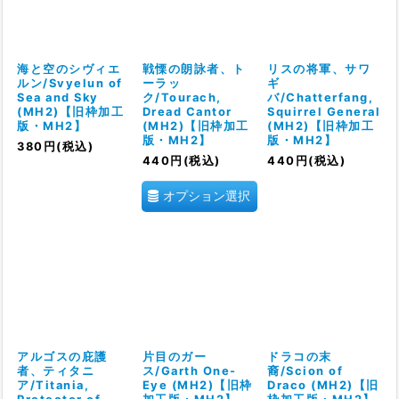
絞り込む
海と空のシヴィエ
戦慄の朗詠者、ト
リスの将軍、サワ
ルン/Svyelun of
ーラッ
ギ
Sea and Sky
ク/Tourach,
バ/Chatterfang,
(MH2)【旧枠加工
Dread Cantor
Squirrel General
版・MH2】
(MH2)【旧枠加工
(MH2)【旧枠加工
版・MH2】
版・MH2】
380
円
(税込)
440
円
(税込)
440
円
(税込)
オプション選択
アルゴスの庇護
片目のガー
ドラコの末
者、ティタニ
ス/Garth One-
裔/Scion of
ア/Titania,
Eye (MH2)【旧枠
Draco (MH2)【旧