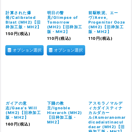
計算された爆
明日の瞥
前駆軟泥、エー
発/Calibrated
見/Glimpse of
ヴ/Aeve,
Blast (MH2)【旧
Tomorrow
Progenitor Ooze
枠加工版・MH2】
(MH2)【旧枠加工
(MH2)【旧枠加工
版・MH2】
版・MH2】
150
円
(税込)
110
円
(税込)
110
円
(税込)
オプション選択
オプション選択
ガイアの意
下賤の教
アスモラノマルデ
志/Gaea's Will
主/Ignoble
ィカダイスティナ
(MH2)【旧枠加工
Hierarch (MH2)
カルダカー
版・MH2】
【旧枠加工版・
ル/Asmoranomar
MH2】
dicadaistinacul
160
円
(税込)
dacar (MH2)【旧
枠加工版・MH2】