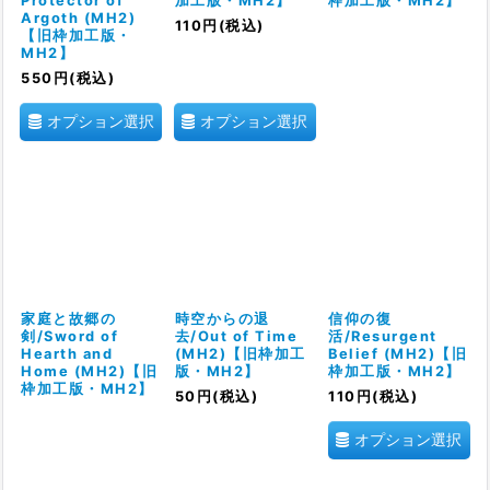
Protector of
加工版・MH2】
枠加工版・MH2】
Argoth (MH2)
110
円
(税込)
【旧枠加工版・
MH2】
550
円
(税込)
オプション選択
オプション選択
家庭と故郷の
時空からの退
信仰の復
剣/Sword of
去/Out of Time
活/Resurgent
Hearth and
(MH2)【旧枠加工
Belief (MH2)【旧
Home (MH2)【旧
版・MH2】
枠加工版・MH2】
枠加工版・MH2】
50
円
(税込)
110
円
(税込)
オプション選択