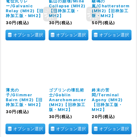
電位式リレ
鉱山の崩壊/Mine
騒鳴の
ー/Galvanic
Collapse (MH2)
嵐/Chatterstorm
Relay (MH2)【旧
【旧枠加工版・
(MH2)【旧枠加工
枠加工版・MH2】
MH2】
版・MH2】
30
円
(税込)
30
円
(税込)
50
円
(税込)
オプション選択
オプション選択
オプション選択
薄光の
ゴブリンの壊乱術
終末の苦
子/Glimmer
士/Goblin
悶/Terminal
Bairn (MH2)【旧
Anarchomancer
Agony (MH2)
枠加工版・MH2】
(MH2)【旧枠加工
【旧枠加工版・
版・MH2】
MH2】
30
円
(税込)
30
円
(税込)
20
円
(税込)
オプション選択
オプション選択
オプション選択