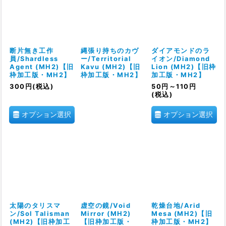
断片無き工作
縄張り持ちのカヴ
ダイアモンドのラ
員/Shardless
ー/Territorial
イオン/Diamond
Agent (MH2)【旧
Kavu (MH2)【旧
Lion (MH2)【旧枠
枠加工版・MH2】
枠加工版・MH2】
加工版・MH2】
300
円
(税込)
50
円
～110
円
(税込)
オプション選択
オプション選択
太陽のタリスマ
虚空の鏡/Void
乾燥台地/Arid
ン/Sol Talisman
Mirror (MH2)
Mesa (MH2)【旧
(MH2)【旧枠加工
【旧枠加工版・
枠加工版・MH2】