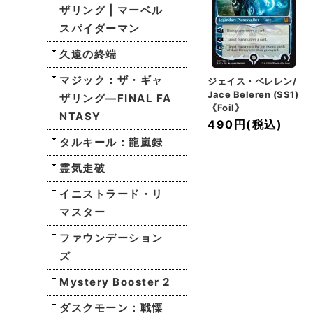
ザリング | マーベル
スパイダーマン
久遠の終端
マジック：ザ・ギャ
ジェイス・ベレレン/
Jace Beleren (SS1)
ザリング—FINAL FA
《Foil》
NTASY
490円
(税込)
タルキール：龍嵐録
霊気走破
イニストラード・リ
マスター
ファウンデーション
ズ
Mystery Booster 2
ダスクモーン：戦慄