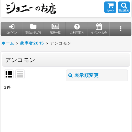
カート
商品検索
ログイン
商品カテゴリ
記事一覧
ご利用案内
イベント大会
ホーム
>
統率者2015
>
アンコモン
アンコモン
表示順変更
閉じる
3
件
表示数
:
在庫あり
並び順
: