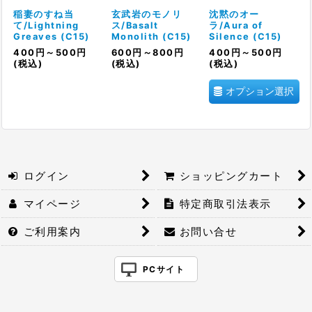
絞り込む
稲妻のすね当
玄武岩のモノリ
沈黙のオー
て/Lightning
ス/Basalt
ラ/Aura of
Greaves (C15)
Monolith (C15)
Silence (C15)
400
円
～500
円
600
円
～800
円
400
円
～500
円
(税込)
(税込)
(税込)
オプション選択
ログイン
ショッピングカート
マイページ
特定商取引法表示
ご利用案内
お問い合せ
PCサイト