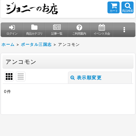
カート
商品検索
ログイン
商品カテゴリ
記事一覧
ご利用案内
イベント大会
ホーム
>
ポータル三国志
>
アンコモン
アンコモン
表示順変更
閉じる
0
件
表示数
:
在庫あり
並び順
: