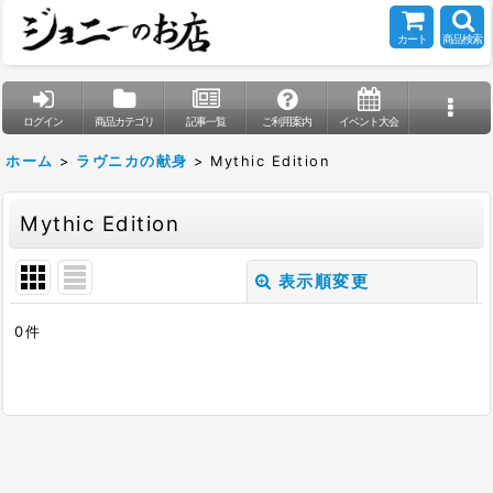
カート
商品検索
ログイン
商品カテゴリ
記事一覧
ご利用案内
イベント大会
ホーム
>
ラヴニカの献身
>
Mythic Edition
Mythic Edition
表示順変更
閉じる
0
件
表示数
:
在庫あり
並び順
: