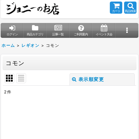
カート
商品検索
ログイン
商品カテゴリ
記事一覧
ご利用案内
イベント大会
ホーム
>
レギオン
>
コモン
コモン
表示順変更
閉じる
2
件
表示数
:
在庫あり
並び順
: