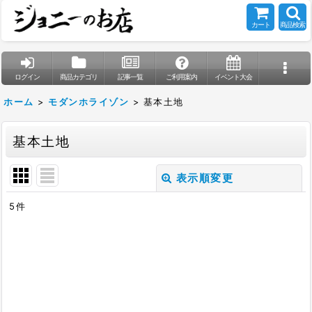
カート
商品検索
ログイン
商品カテゴリ
記事一覧
ご利用案内
イベント大会
ホーム
>
モダンホライゾン
>
基本土地
基本土地
表示順変更
閉じる
5
件
表示数
:
在庫あり
並び順
: