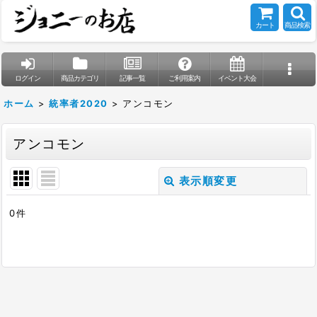
カート
商品検索
ログイン
商品カテゴリ
記事一覧
ご利用案内
イベント大会
ホーム
>
統率者2020
>
アンコモン
アンコモン
表示順変更
閉じる
0
件
表示数
:
在庫あり
並び順
: