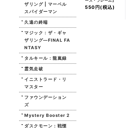
ース・フレーム】
ザリング | マーベル
550円
(税込)
スパイダーマン
久遠の終端
マジック：ザ・ギャ
ザリング—FINAL FA
NTASY
タルキール：龍嵐録
霊気走破
イニストラード・リ
マスター
ファウンデーション
ズ
Mystery Booster 2
ダスクモーン：戦慄