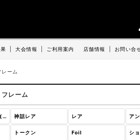
結果
大会情報
ご利用案内
店舗情報
お問い合
フレーム
・フレーム
基本セット2021 (全商品)
神話レア
レア
ア
トークン
Foil