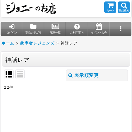
カート
商品検索
ログイン
商品カテゴリ
記事一覧
ご利用案内
イベント大会
ホーム
>
統率者レジェンズ
>
神話レア
神話レア
表示順変更
閉じる
22
件
表示数
:
在庫あり
並び順
: