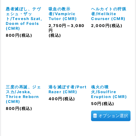
愚者滅ぼし、テヴ
吸血の教示
ヘルカイトの狩猟
ェシュ・ザッ
者/Vampiric
者/Hellkite
ト/Tevesh Szat,
Tutor (CMR)
Courser (CMR)
Doom of Fools
2,750
円
～3,080
2,000
円
(税込)
(CMR)
円
800
円
(税込)
(税込)
三度の再誕、ジェ
港を滅ぼす者/Port
魂火の噴
スカ/Jeska,
Razer (CMR)
火/Soulfire
Thrice Reborn
Eruption (CMR)
400
円
(税込)
(CMR)
50
円
(税込)
800
円
(税込)
オプション選択