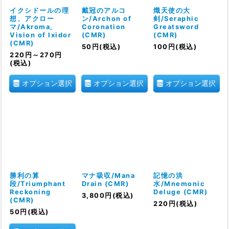
絞り込む
イクシドールの理
戴冠のアルコ
熾天使の大
想、アクロー
ン/Archon of
剣/Seraphic
マ/Akroma,
Coronation
Greatsword
Vision of Ixidor
(CMR)
(CMR)
(CMR)
50
円
(税込)
100
円
(税込)
220
円
～270
円
(税込)
オプション選択
オプション選択
オプション選択
勝利の算
マナ吸収/Mana
記憶の洪
段/Triumphant
Drain (CMR)
水/Mnemonic
Reckoning
Deluge (CMR)
3,800
円
(税込)
(CMR)
220
円
(税込)
50
円
(税込)