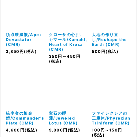
頂点壊滅獣/Apex
クローサの心胆、
大地の作り直
Devastator
カマール/Kamahl,
し/Reshape the
(CMR)
Heart of Krosa
Earth (CMR)
(CMR)
3,850
円
(税込)
500
円
(税込)
350
円
～450
円
(税込)
統率者の板金
宝石の睡
ファイレクシアの
鎧/Commander's
蓮/Jeweled
三重体/Phyrexian
Plate (CMR)
Lotus (CMR)
Triniform (CMR)
4,600
円
(税込)
9,000
円
(税込)
100
円
～150
円
(税込)