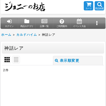
カート
商品検索
ログイン
商品カテゴリ
記事一覧
ご利用案内
イベント大会
ホーム
>
カルドハイム
>
神話レア
神話レア
表示順変更
閉じる
2
件
表示数
:
在庫あり
並び順
: