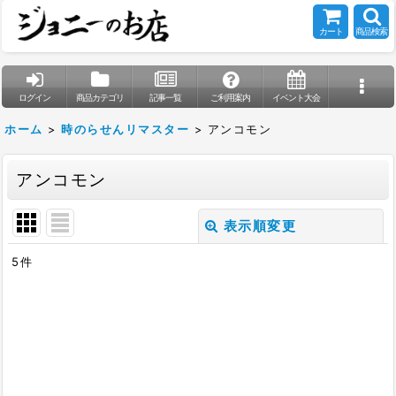
カート
商品検索
ログイン
商品カテゴリ
記事一覧
ご利用案内
イベント大会
ホーム
>
時のらせんリマスター
>
アンコモン
アンコモン
表示順変更
閉じる
5
件
表示数
:
在庫あり
並び順
: