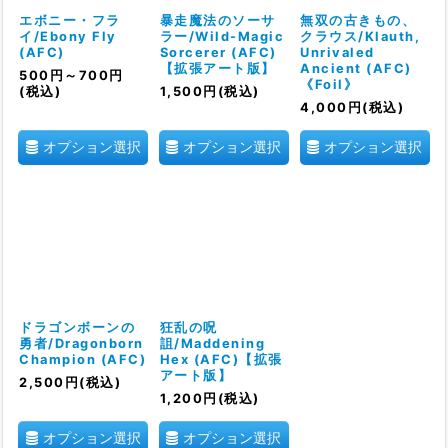
絞り込む
エボニー・フラ
暴走魔法のソーサ
無双の古きもの、
イ/Ebony Fly
ラー/Wild-Magic
クラウス/Klauth,
(AFC)
Sorcerer (AFC)
Unrivaled
【拡張アート版】
Ancient (AFC)
500
円
～700
円
《Foil》
(税込)
1,500
円
(税込)
4,000
円
(税込)
オプション選択
オプション選択
オプション選択
ドラゴンボーンの
狂乱の呪
勇者/Dragonborn
詛/Maddening
Champion (AFC)
Hex (AFC)【拡張
アート版】
2,500
円
(税込)
1,200
円
(税込)
オプション選択
オプション選択