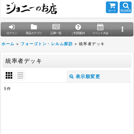
カート
商品検索
ログイン
商品カテゴリ
記事一覧
ご利用案内
イベント大会
ホーム
>
フォーゴトン・レルム探訪
>
統率者デッキ
統率者デッキ
表示順変更
閉じる
5
件
表示数
:
在庫あり
並び順
: