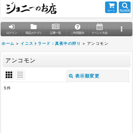
カート
商品検索
ログイン
商品カテゴリ
記事一覧
ご利用案内
イベント大会
ホーム
>
イニストラード：真夜中の狩り
>
アンコモン
アンコモン
表示順変更
閉じる
5
件
表示数
:
在庫あり
並び順
: