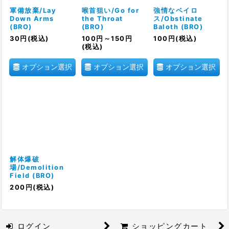
絞り込む
軍備放棄/Lay
喉首狙い/Go for
強情なベイロ
Down Arms
the Throat
ス/Obstinate
(BRO)
(BRO)
Baloth (BRO)
30
円
(税込)
100
円
～150
円
100
円
(税込)
(税込)
オプション選択
オプション選択
オプション選択
解体爆破
場/Demolition
Field (BRO)
200
円
(税込)
ログイン
ショッピングカート