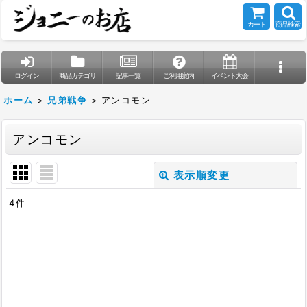
カート
商品検索
ログイン
商品カテゴリ
記事一覧
ご利用案内
イベント大会
ホーム
>
兄弟戦争
>
アンコモン
アンコモン
表示順変更
閉じる
4
件
表示数
:
在庫あり
並び順
: