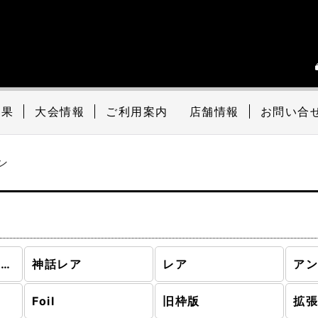
結果
大会情報
ご利用案内
店舗情報
お問い合
ン
ドミナリア・リマスター (全商品)
神話レア
レア
ア
Foil
旧枠版
拡