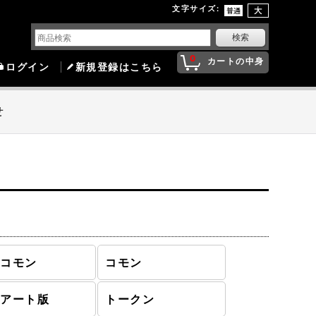
文字サイズ
:
0
カートの中身
ログイン
新規登録はこちら
せ
ンコモン
コモン
張アート版
トークン