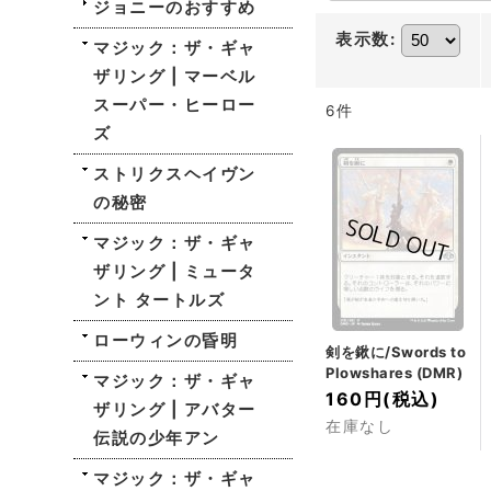
ジョニーのおすすめ
表示数
:
マジック：ザ・ギャ
ザリング | マーベル
スーパー・ヒーロー
6
件
ズ
ストリクスヘイヴン
の秘密
マジック：ザ・ギャ
ザリング | ミュータ
ント タートルズ
ローウィンの昏明
剣を鍬に/Swords to
Plowshares (DMR)
マジック：ザ・ギャ
160円
(税込)
ザリング | アバター
在庫なし
伝説の少年アン
マジック：ザ・ギャ