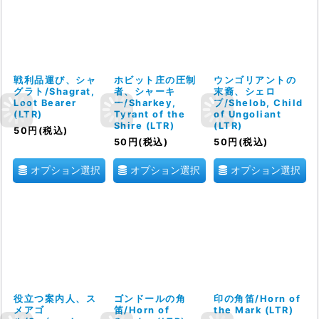
戦利品運び、シャ
ホビット庄の圧制
ウンゴリアントの
グラト/Shagrat,
者、シャーキ
末裔、シェロ
Loot Bearer
ー/Sharkey,
ブ/Shelob, Child
(LTR)
Tyrant of the
of Ungoliant
Shire (LTR)
(LTR)
50
円
(税込)
50
円
(税込)
50
円
(税込)
オプション選択
オプション選択
オプション選択
役立つ案内人、ス
ゴンドールの角
印の角笛/Horn of
メアゴ
笛/Horn of
the Mark (LTR)