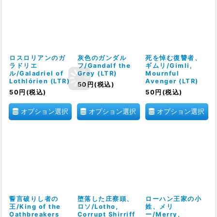
ロスロリアンのガ
灰色のガンダル
死を悼む復讐者、
ラドリエ
フ/Gandalf the
ギムリ/Gimli,
ル/Galadriel of
Grey (LTR)
Mournful
Lothlórien (LTR)
Avenger (LTR)
50
円
(税込)
50
円
(税込)
50
円
(税込)
オプション選択
オプション選択
オプション選択
誓言破りし者の
堕落した庄察頭、
ローハン王家の小
王/King of the
ロソ/Lotho,
姓、メリ
Oathbreakers
Corrupt Shirriff
ー/Merry,