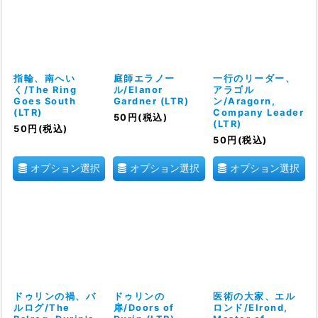
指輪、南へい
庭師エラノー
一行のリーダー、
く/The Ring
ル/Elanor
アラゴル
Goes South
Gardner (LTR)
ン/Aragorn,
(LTR)
Company Leader
50
円
(税込)
(LTR)
50
円
(税込)
50
円
(税込)
オプション選択
オプション選択
オプション選択
ドゥリンの禍、バ
ドゥリンの
医術の大家、エル
ルログ/The
扉/Doors of
ロンド/Elrond,