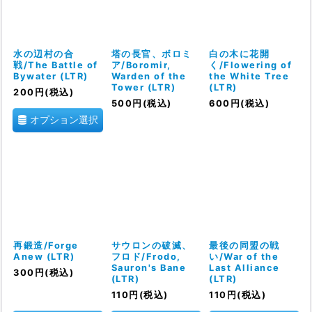
絞り込む
水の辺村の合
塔の長官、ボロミ
白の木に花開
戦/The Battle of
ア/Boromir,
く/Flowering of
Bywater (LTR)
Warden of the
the White Tree
Tower (LTR)
(LTR)
200
円
(税込)
500
円
(税込)
600
円
(税込)
オプション選択
再鍛造/Forge
サウロンの破滅、
最後の同盟の戦
Anew (LTR)
フロド/Frodo,
い/War of the
Sauron's Bane
Last Alliance
300
円
(税込)
(LTR)
(LTR)
110
円
(税込)
110
円
(税込)