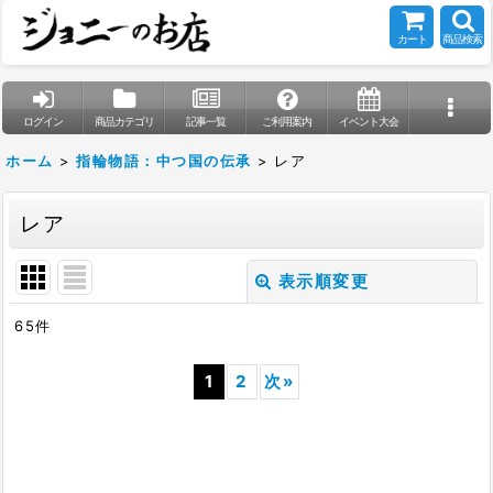
カート
商品検索
ログイン
商品カテゴリ
記事一覧
ご利用案内
イベント大会
ホーム
>
指輪物語：中つ国の伝承
>
レア
レア
表示順変更
閉じる
65
件
表示数
:
1
2
次
»
在庫あり
並び順
: