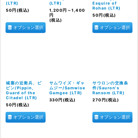
(LTR)
(LTR)
Esquire of
Rohan (LTR)
50
円
(税込)
1,200
円
～1,400
円
50
円
(税込)
(税込)
オプション選択
オプション選択
城塞の近衛兵、ピ
サムワイズ・ギャ
サウロンの交換条
ピン/Pippin,
ムジー/Samwise
件/Sauron's
Guard of the
Gamgee (LTR)
Ransom (LTR)
Citadel (LTR)
330
円
(税込)
270
円
(税込)
50
円
(税込)
オプション選択
オプション選択