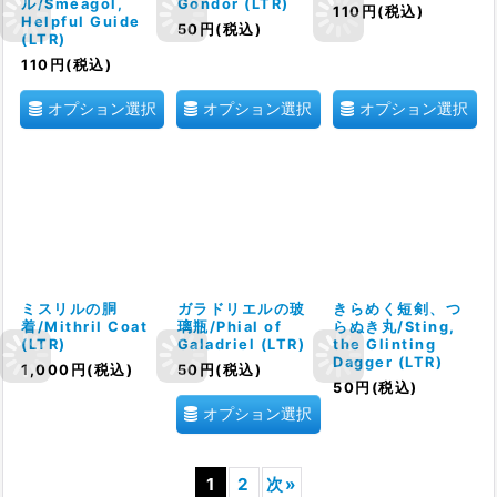
ル/Sméagol,
Gondor (LTR)
110
円
(税込)
Helpful Guide
50
円
(税込)
(LTR)
110
円
(税込)
オプション選択
オプション選択
オプション選択
ミスリルの胴
ガラドリエルの玻
きらめく短剣、つ
着/Mithril Coat
璃瓶/Phial of
らぬき丸/Sting,
(LTR)
Galadriel (LTR)
the Glinting
Dagger (LTR)
1,000
円
(税込)
50
円
(税込)
50
円
(税込)
オプション選択
1
2
次
»