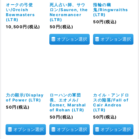
オークの弓使
死人占い師、サウ
指輪の幽
い/Orcish
ロン/Sauron, the
鬼/Ringwraiths
Bowmasters
Necromancer
(LTR)
(LTR)
(LTR)
50
円
(税込)
10,500
円
(税込)
50
円
(税込)
オプション選択
オプション選択
力の顕示/Display
ローハンの軍団
カイル・アンドロ
of Power (LTR)
長、エオメル/
スの陥落/Fall of
Éomer, Marshal
Cair Andros
50
円
(税込)
of Rohan (LTR)
(LTR)
50
円
(税込)
50
円
(税込)
オプション選択
オプション選択
オプション選択