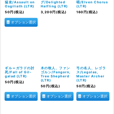
猛攻/Assault on
グ/Delighted
唱/Elven Chorus
Osgiliath (LTR)
Halfling (LTR)
(LTR)
50
円
(税込)
3,200
円
(税込)
160
円
(税込)
オプション選択
ギル＝ガラドの討
木の牧人、ファン
弓の名人、レゴラ
死/Fall of Gil-
ゴルン/Fangorn,
ス/Legolas,
galad (LTR)
Tree Shepherd
Master Archer
(LTR)
(LTR)
50
円
(税込)
50
円
(税込)
50
円
(税込)
オプション選択
オプション選択
オプション選択