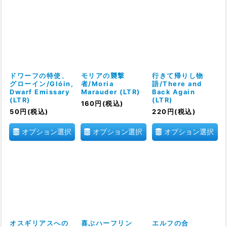
ドワーフの特使、
モリアの襲撃
行きて帰りし物
グローイン/Glóin,
者/Moria
語/There and
Dwarf Emissary
Marauder (LTR)
Back Again
(LTR)
(LTR)
160
円
(税込)
50
円
(税込)
220
円
(税込)
オプション選択
オプション選択
オプション選択
オスギリアスへの
喜ぶハーフリン
エルフの合