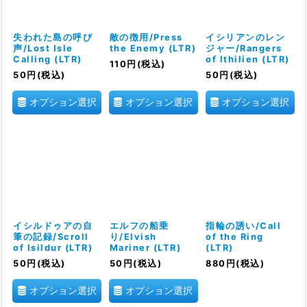
失われた島の呼び
敵の徴用/Press
イシリアンのレン
声/Lost Isle
the Enemy (LTR)
ジャー/Rangers
Calling (LTR)
of Ithilien (LTR)
110
円
(税込)
50
円
(税込)
50
円
(税込)
オプション選択
オプション選択
オプション選択
イシルドゥアの自
エルフの船乗
指輪の誘い/Call
筆の記録/Scroll
り/Elvish
of the Ring
of Isildur (LTR)
Mariner (LTR)
(LTR)
50
円
(税込)
50
円
(税込)
880
円
(税込)
オプション選択
オプション選択