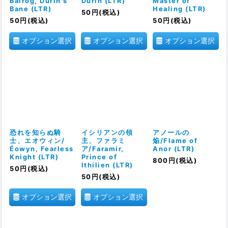
Balrog, Durin's
Durin (LTR)
Master of
Bane (LTR)
Healing (LTR)
50
円
(税込)
50
円
(税込)
50
円
(税込)
オプション選択
オプション選択
オプション選択
恐れを知らぬ騎
イシリアンの領
アノールの
士、エオウィン/
主、ファラミ
焔/Flame of
Éowyn, Fearless
ア/Faramir,
Anor (LTR)
Knight (LTR)
Prince of
800
円
(税込)
Ithilien (LTR)
50
円
(税込)
50
円
(税込)
オプション選択
オプション選択