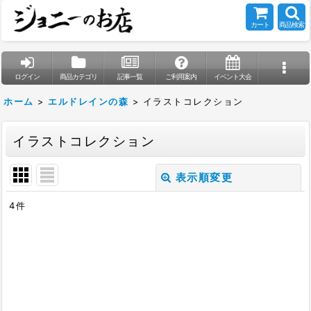
カート
商品検索
ログイン
商品カテゴリ
記事一覧
ご利用案内
イベント大会
ホーム
>
エルドレインの森
>
イラストコレクション
イラストコレクション
表示順変更
閉じる
4
件
表示数
:
在庫あり
並び順
: