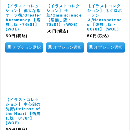
絞り込む
【イラストコレク
【イラストコレク
【イラストコレク
ション】 偉大なる
ション】 全
ション】 ネクロポ
オーラ術/Greater
知/Omniscience
ーテン
Auramancy 【箔
【箔無し版・
ス/Necropotenc
無し版・76/81】
78/81】 (WOE)
e 【箔無し版・
(WOE)
80/81】 (WOE)
50
円
(税込)
50
円
(税込)
50
円
(税込)
オプション選択
オプション選択
オプション選択
【イラストコレク
ション】 中心部の
防衛/Defense of
the Heart 【箔無
し版・81/81】
(WOE)
50
円
(税込)