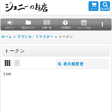
カート
商品検索
ログイン
商品カテゴリ
記事一覧
ご利用案内
イベント大会
ホーム
>
ラヴニカ・リマスター
>
トークン
トークン
表示順変更
閉じる
20
件
表示数
:
在庫あり
並び順
: