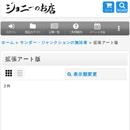
カート
商品検索
ログイン
商品カテゴリ
記事一覧
ご利用案内
イベント大会
ホーム
>
サンダー・ジャンクションの無法者
>
拡張アート版
拡張アート版
表示順変更
閉じる
2
件
表示数
:
在庫あり
並び順
: