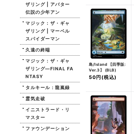
ザリング | アバター
伝説の少年アン
マジック：ザ・ギャ
ザリング | マーベル
スパイダーマン
久遠の終端
マジック：ザ・ギャ
島/Island 【四季版:
ザリング—FINAL FA
Ver.3】 (BLB)
NTASY
50円
(税込)
タルキール：龍嵐録
霊気走破
イニストラード・リ
マスター
ファウンデーション