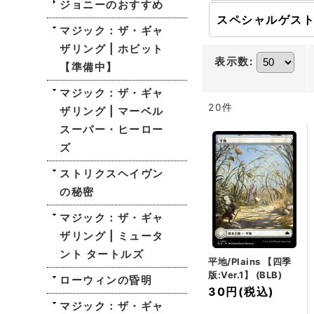
ジョニーのおすすめ
マジック：ザ・ギャ
ザリング | ホビット
表示数
:
【準備中】
マジック：ザ・ギャ
20
件
ザリング | マーベル
スーパー・ヒーロー
ズ
ストリクスヘイヴン
の秘密
マジック：ザ・ギャ
ザリング | ミュータ
ント タートルズ
平地/Plains 【四季
版:Ver.1】 (BLB)
ローウィンの昏明
30円
(税込)
マジック：ザ・ギャ