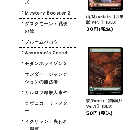
ズ
Mystery Booster 2
山/Mountain 【四季
版:Ver.1】 (BLB)
ダスクモーン：戦慄
30円
(税込)
の館
ブルームバロウ
Assassin's Creed
モダンホライゾン３
サンダー・ジャンク
ションの無法者
カルロフ邸殺人事件
森/Forest 【四季版:
ラヴニカ・リマスタ
Ver.3】 (BLB)
ー
50円
(税込)
イクサラン：失われ
し洞窟