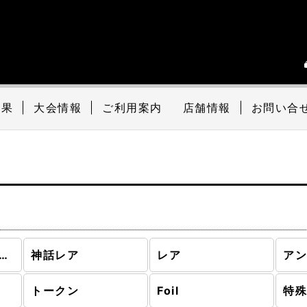
結果
大会情報
ご利用案内
店舗情報
お問い合
ームバロウ (全商品)
神話レア
レア
ア
トークン
Foil
特