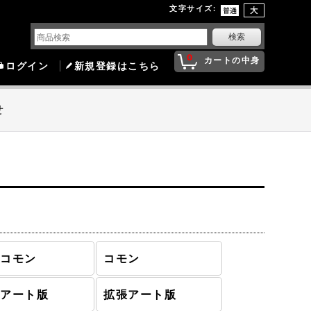
文字サイズ
:
0
カートの中身
ログイン
新規登録はこちら
せ
ンコモン
コモン
殊アート版
拡張アート版