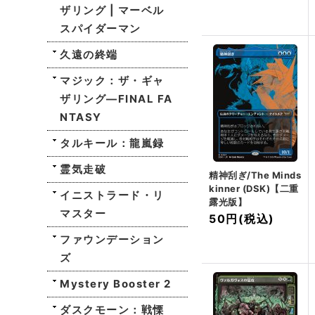
ザリング | マーベル
スパイダーマン
久遠の終端
マジック：ザ・ギャ
ザリング—FINAL FA
NTASY
タルキール：龍嵐録
霊気走破
精神刮ぎ/The Minds
kinner (DSK)【二重
イニストラード・リ
露光版】
マスター
50円
(税込)
ファウンデーション
ズ
Mystery Booster 2
ダスクモーン：戦慄