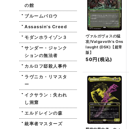
の館
ブルームバロウ
Assassin's Creed
ヴァルガヴォスの猛
モダンホライゾン３
攻/Valgavoth's Ons
laught (DSK)【超常
サンダー・ジャンク
版】
ションの無法者
50円
(税込)
カルロフ邸殺人事件
ラヴニカ・リマスタ
ー
イクサラン：失われ
し洞窟
エルドレインの森
統率者マスターズ