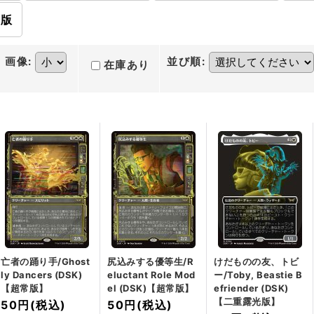
ト版
画像
:
並び順
:
在庫あり
亡者の踊り手/Ghost
尻込みする優等生/R
けだものの友、トビ
ly Dancers (DSK)
eluctant Role Mod
ー/Toby, Beastie B
【超常版】
el (DSK)【超常版】
efriender (DSK)
【二重露光版】
50円
(税込)
50円
(税込)