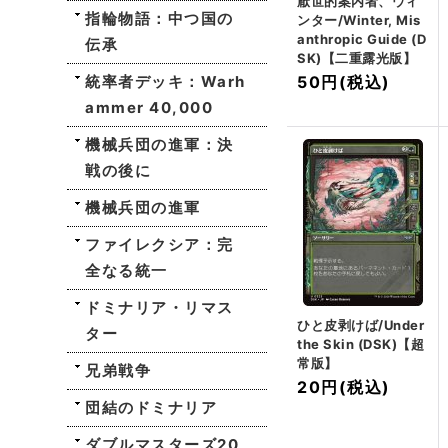
厭世的案内者、ウィ
指輪物語：中つ国の
ンター/Winter, Mis
anthropic Guide (D
伝承
SK)【二重露光版】
統率者デッキ：Warh
50円
(税込)
ammer 40,000
機械兵団の進軍：決
戦の後に
機械兵団の進軍
ファイレクシア：完
全なる統一
ドミナリア・リマス
ひと皮剥けば/Under
ター
the Skin (DSK)【超
常版】
兄弟戦争
20円
(税込)
団結のドミナリア
ダブルマスターズ20