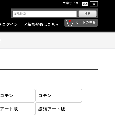
文字サイズ
:
0
カートの中身
ログイン
新規登録はこちら
せ
ンコモン
コモン
殊アート版
拡張アート版