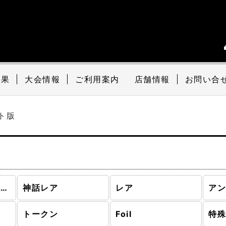
結果
大会情報
ご利用案内
店舗情報
お問い合
ト版
ダスクモーン：戦慄の館 (全商品)
神話レア
レア
ア
トークン
Foil
特