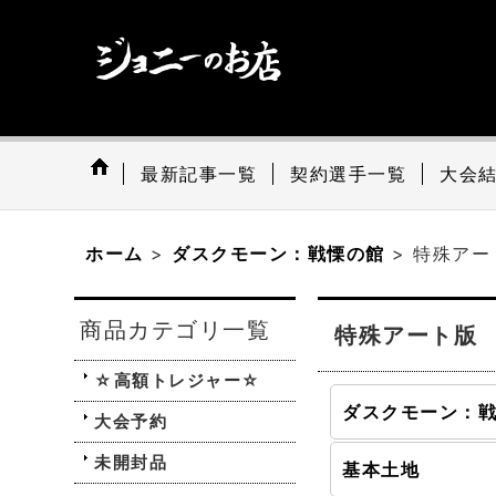
最新記事一覧
契約選手一覧
大会
ホーム
>
ダスクモーン：戦慄の館
>
特殊アー
商品カテゴリ一覧
特殊アート版
☆高額トレジャー☆
大会予約
未開封品
基本土地