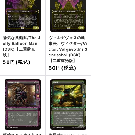
陽気な風船師/The J
ヴァルガヴォスの執
olly Balloon Man
事長、ヴィクター/Vi
(DSK)【二重露光
ctor, Valgavoth's S
版】
eneschal (DSK)
【二重露光版】
50円
(税込)
50円
(税込)