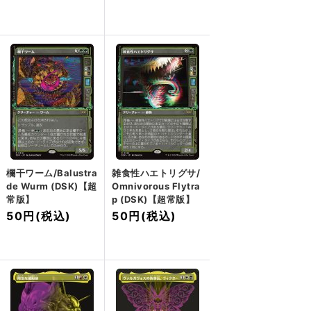
欄干ワーム/Balustra
雑食性ハエトリグサ/
de Wurm (DSK)【超
Omnivorous Flytra
常版】
p (DSK)【超常版】
50円
(税込)
50円
(税込)