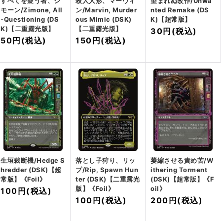
すべてを疑う者、ジ
殺人人形、マーヴィ
望まれぬ改作/Unwa
モーン/Zimone, All
ン/Marvin, Murder
nted Remake (DS
-Questioning (DS
ous Mimic (DSK)
K)【超常版】
K)【二重露光版】
【二重露光版】
30円
(税込)
50円
(税込)
150円
(税込)
生垣裁断機/Hedge S
落とし子狩り、リッ
萎縮させる責め苦/W
hredder (DSK)【超
プ/Rip, Spawn Hun
ithering Torment
常版】《Foil》
ter (DSK)【二重露光
(DSK)【超常版】《F
版】《Foil》
oil》
100円
(税込)
100円
(税込)
200円
(税込)