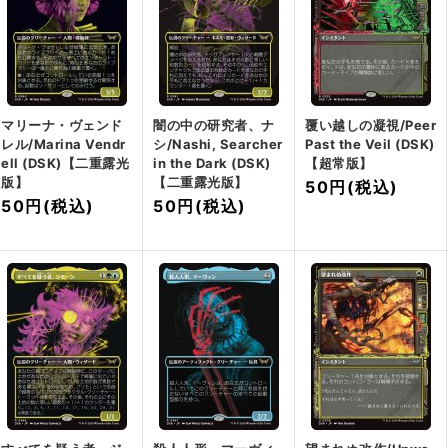
マリーナ・ヴェンド
闇の中の研究者、ナ
覆い越しの凝視/Peer
レル/Marina Vendr
シ/Nashi, Searcher
Past the Veil (DSK)
ell (DSK)【二重露光
in the Dark (DSK)
【超常版】
版】
【二重露光版】
50円
(税込)
50円
(税込)
50円
(税込)