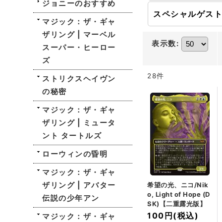
ジョニーのおすすめ
スペシャルゲス
マジック：ザ・ギャ
ザリング | マーベル
表示数
:
スーパー・ヒーロー
ズ
28
件
ストリクスヘイヴン
の秘密
マジック：ザ・ギャ
ザリング | ミュータ
ント タートルズ
ローウィンの昏明
マジック：ザ・ギャ
ザリング | アバター
希望の光、ニコ/Nik
o, Light of Hope (D
伝説の少年アン
SK)【二重露光版】
100円
(税込)
マジック：ザ・ギャ