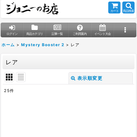
カート
商品検索
ログイン
商品カテゴリ
記事一覧
ご利用案内
イベント大会
ホーム
>
Mystery Booster 2
>
レア
レア
表示順変更
閉じる
25
件
表示数
:
在庫あり
並び順
: