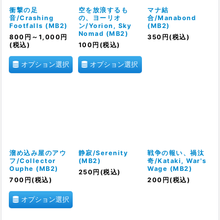
絞り込む
衝撃の足
空を放浪するも
マナ結
音/Crashing
の、ヨーリオ
合/Manabond
Footfalls (MB2)
ン/Yorion, Sky
(MB2)
Nomad (MB2)
800
円
～1,000
円
350
円
(税込)
(税込)
100
円
(税込)
オプション選択
オプション選択
溜め込み屋のアウ
静寂/Serenity
戦争の報い、禍汰
フ/Collector
(MB2)
奇/Kataki, War's
Ouphe (MB2)
Wage (MB2)
250
円
(税込)
700
円
(税込)
200
円
(税込)
オプション選択