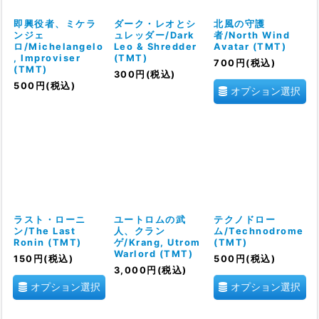
即興役者、ミケラ
ダーク・レオとシ
北風の守護
ンジェ
ュレッダー/Dark
者/North Wind
ロ/Michelangelo
Leo & Shredder
Avatar (TMT)
, Improviser
(TMT)
700
円
(税込)
(TMT)
300
円
(税込)
500
円
(税込)
オプション選択
ラスト・ローニ
ユートロムの武
テクノドロー
ン/The Last
人、クラン
ム/Technodrome
Ronin (TMT)
ゲ/Krang, Utrom
(TMT)
Warlord (TMT)
150
円
(税込)
500
円
(税込)
3,000
円
(税込)
オプション選択
オプション選択