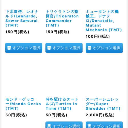
絞り込む
下水道侍、レオナ
トリケラトンの指
ミュータントの機
ルド/Leonardo,
揮官/Triceraton
械工、ドナテ
Sewer Samurai
Commander
ロ/Donatello,
(TMT)
(TMT)
Mutant
Mechanic (TMT)
150
円
(税込)
150
円
(税込)
100
円
(税込)
オプション選択
オプション選択
オプション選択
モンド・ゲッコ
時を駆けるタート
スーパーシュレッ
ー/Mondo Gecko
ルズ/Turtles in
ダー/Super
(TMT)
Time (TMT)
Shredder (TMT)
50
円
(税込)
50
円
(税込)
2,800
円
(税込)
オプション選択
オプション選択