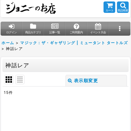
カート
商品検索
ログイン
商品カテゴリ
記事一覧
ご利用案内
イベント大会
ホーム
>
マジック：ザ・ギャザリング | ミュータント タートルズ
>
神話レア
神話レア
表示順変更
閉じる
15
件
表示数
:
在庫あり
並び順
: