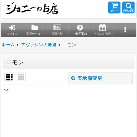
カート
商品検索
ログイン
商品カテゴリ
記事一覧
ご利用案内
イベント大会
ホーム
>
アヴァシンの帰還
>
コモン
コモン
表示順変更
閉じる
1
件
表示数
:
在庫あり
並び順
: