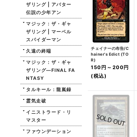
ザリング | アバター
伝説の少年アン
マジック：ザ・ギャ
ザリング | マーベル
スパイダーマン
チェイナーの布告/C
久遠の終端
hainer's Edict (TO
R)
マジック：ザ・ギャ
150円
～
200円
ザリング—FINAL FA
(税込)
NTASY
タルキール：龍嵐録
霊気走破
イニストラード・リ
マスター
ファウンデーション