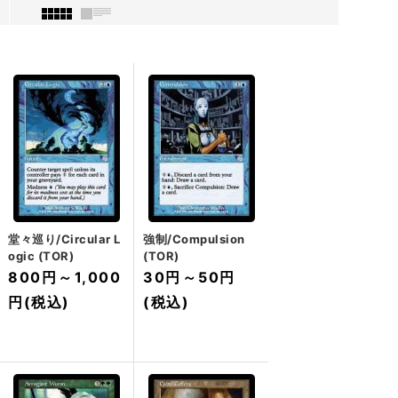
堂々巡り/Circular L
強制/Compulsion
ogic (TOR)
(TOR)
800円
～
1,000
30円
～
50円
円
(税込)
(税込)