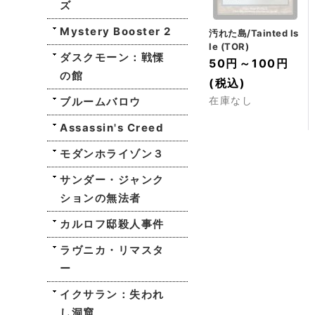
ズ
Mystery Booster 2
汚れた島/Tainted Is
le (TOR)
ダスクモーン：戦慄
50円
～
100円
の館
(税込)
ブルームバロウ
在庫なし
Assassin's Creed
モダンホライゾン３
サンダー・ジャンク
ションの無法者
カルロフ邸殺人事件
ラヴニカ・リマスタ
ー
イクサラン：失われ
し洞窟