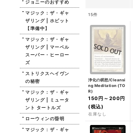
ジョニーのおすすめ
マジック：ザ・ギャ
15
件
ザリング | ホビット
【準備中】
マジック：ザ・ギャ
ザリング | マーベル
スーパー・ヒーロー
ズ
ストリクスヘイヴン
浄化の瞑想/Cleansi
の秘密
ng Meditation (TO
R)
マジック：ザ・ギャ
150円
～
200円
ザリング | ミュータ
(税込)
ント タートルズ
在庫なし
ローウィンの昏明
マジック：ザ・ギャ