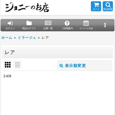
カート
商品検索
ログイン
商品カテゴリ
記事一覧
ご利用案内
イベント大会
ホーム
>
ミラージュ
>
レア
レア
表示順変更
閉じる
34
件
表示数
:
在庫あり
並び順
: