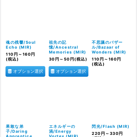
魂の残響/Soul
祖先の記
不思議のバザー
Echo (MIR)
憶/Ancestral
ル/Bazaar of
Memories (MIR)
Wonders (MIR)
110
円
～160
円
(税込)
30
円
～50
円
(税込)
110
円
～160
円
(税込)
オプション選択
オプション選択
果敢な弟
エネルギーの
閃光/Flash (MIR)
子/Daring
渦/Energy
220
円
～330
円
Apprentice
Vortex (MIR)