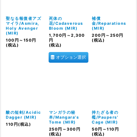
聖なる報復者アズ
死体の
補償
マイラ/Asmira,
花/Cadaverous
金/Reparations
Holy Avenger
Bloom (MIR)
(MIR)
(MIR)
1,700
円
～2,300
200
円
～250
円
100
円
～150
円
円
(税込)
(税込)
(税込)
オプション選択
酸の短剣/Acidic
マンガラの秘
持たざる者の
Dagger (MIR)
本/Mangara's
檻/Paupers'
Tome (MIR)
Cage (MIR)
110
円
(税込)
250
円
～300
円
50
円
～110
円
(税込)
(税込)