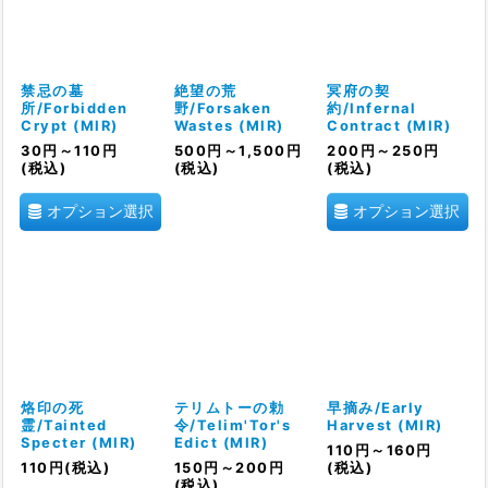
禁忌の墓
絶望の荒
冥府の契
所/Forbidden
野/Forsaken
約/Infernal
Crypt (MIR)
Wastes (MIR)
Contract (MIR)
30
円
～110
円
500
円
～1,500
円
200
円
～250
円
(税込)
(税込)
(税込)
オプション選択
オプション選択
烙印の死
テリムトーの勅
早摘み/Early
霊/Tainted
令/Telim'Tor's
Harvest (MIR)
Specter (MIR)
Edict (MIR)
110
円
～160
円
110
円
(税込)
150
円
～200
円
(税込)
(税込)