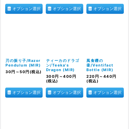
オプション選択
オプション選択
オプション選択
刃の振り子/Razor
ティーカのドラゴ
風食礫の
Pendulum (MIR)
ン/Teeka's
壷/Ventifact
Dragon (MIR)
Bottle (MIR)
30
円
～50
円
(税込)
300
円
～400
円
220
円
～440
円
(税込)
(税込)
オプション選択
オプション選択
オプション選択