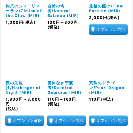
絞り込む
鉤爪のジィーリィ
自然の均
最後の賭け/Final
ーラン/Zirilan of
衡/Natural
Fortune (MIR)
the Claw (MIR)
Balance (MIR)
2,000
円
(税込)
1,000
円
(税込)
100
円
～300
円
(税込)
オプション選択
夜の先駆
実体なき守護
真珠のドラゴ
け/Harbinger of
者/Spectral
ン/Pearl Dragon
Night (MIR)
Guardian (MIR)
(MIR)
1,800
円
～3,000
110
円
～160
円
110
円
(税込)
円
(税込)
(税込)
オプション選択
オプション選択
オプション選択