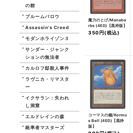
の館
ブルームバロウ
魔力のとげ/Manaba
rbs (4ED)【黒枠版】
Assassin's Creed
350円
(税込)
モダンホライゾン３
サンダー・ジャンク
ションの無法者
カルロフ邸殺人事件
ラヴニカ・リマスタ
ー
イクサラン：失われ
し洞窟
コーマスの鐘/Kormu
エルドレインの森
s Bell (4ED)【黒枠
版】
統率者マスターズ