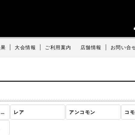
結果
大会情報
ご利用案内
店舗情報
お問い合
】
基本セット第4版 (全商品)
レア
アンコモン
コ
版