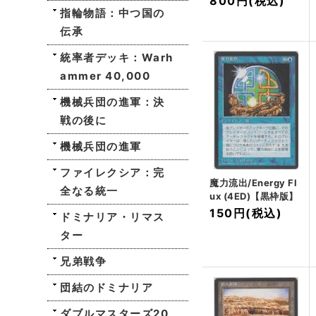
800円
(税込)
指輪物語：中つ国の
伝承
統率者デッキ：Warh
ammer 40,000
機械兵団の進軍：決
戦の後に
機械兵団の進軍
ファイレクシア：完
魔力流出/Energy Fl
全なる統一
ux (4ED)【黒枠版】
150円
(税込)
ドミナリア・リマス
ター
兄弟戦争
団結のドミナリア
ダブルマスターズ20