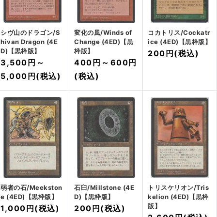
シヴ山のドラゴン/S
変化の風/Winds of
コカトリス/Cockatr
hivan Dragon (4E
Change (4ED)【黒
ice (4ED)【黒枠版】
D)【黒枠版】
枠版】
200円
(税込)
3,500円
～
400円
～
600円
5,000円
(税込)
(税込)
弱者の石/Meekston
石臼/Millstone (4E
トリスケリオン/Tris
e (4ED)【黒枠版】
D)【黒枠版】
kelion (4ED)【黒枠
版】
1,000円
(税込)
200円
(税込)