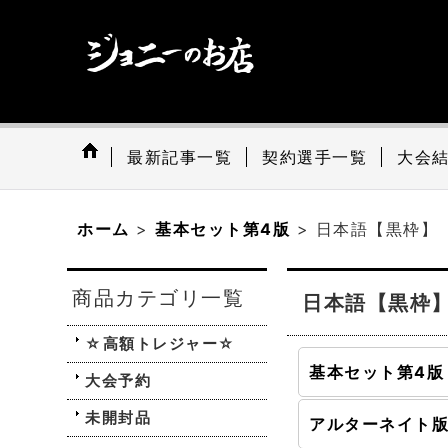
最新記事一覧
契約選手一覧
大会
ホーム
>
基本セット第4版
>
日本語【黒枠】
商品カテゴリ一覧
日本語【黒枠
☆高額トレジャー☆
大会予約
未開封品
アルターネイト