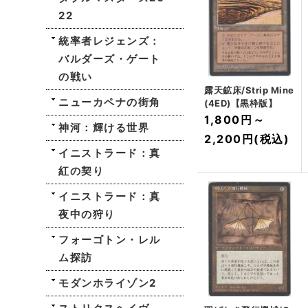
22
統率者レジェンズ：
バルダーズ・ゲート
の戦い
露天鉱床/Strip Mine
ニューカペナの街角
(4ED)【黒枠版】
1,800円
～
神河：輝ける世界
2,200円
(税込)
イニストラード：真
紅の契り
イニストラード：真
夜中の狩り
フォーゴトン・レル
ム探訪
モダンホライゾン2