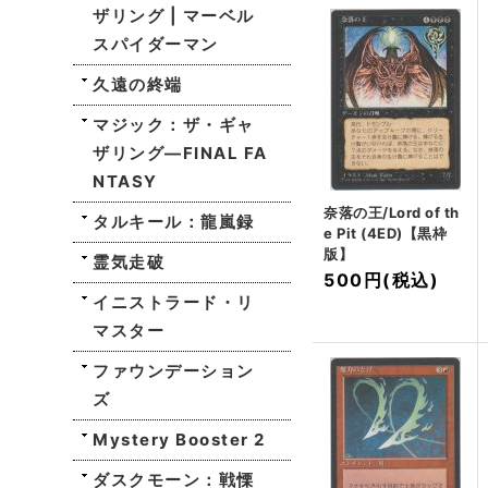
ザリング | マーベル
スパイダーマン
久遠の終端
マジック：ザ・ギャ
ザリング—FINAL FA
NTASY
奈落の王/Lord of th
タルキール：龍嵐録
e Pit (4ED)【黒枠
版】
霊気走破
500円
(税込)
イニストラード・リ
マスター
ファウンデーション
ズ
Mystery Booster 2
ダスクモーン：戦慄