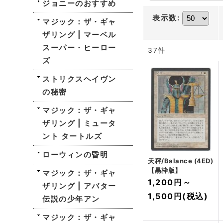
ジョニーのおすすめ
表示数
:
マジック：ザ・ギャ
ザリング | マーベル
スーパー・ヒーロー
37
件
ズ
ストリクスヘイヴン
の秘密
マジック：ザ・ギャ
ザリング | ミュータ
ント タートルズ
ローウィンの昏明
天秤/Balance (4ED)
【黒枠版】
マジック：ザ・ギャ
1,200円
～
ザリング | アバター
1,500円
(税込)
伝説の少年アン
マジック：ザ・ギャ