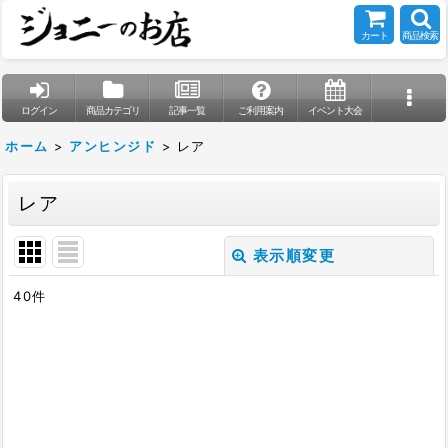
カート
商品検索
ログイン
商品カテゴリ
記事一覧
ご利用案内
イベント大会
ホーム
>
アンヒンジド
>
レア
レア
表示順変更
閉じる
40
件
表示数
:
在庫あり
並び順
: