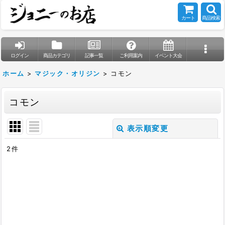
カート
商品検索
ログイン
商品カテゴリ
記事一覧
ご利用案内
イベント大会
ホーム
>
マジック・オリジン
>
コモン
コモン
表示順変更
閉じる
2
件
表示数
:
在庫あり
並び順
: