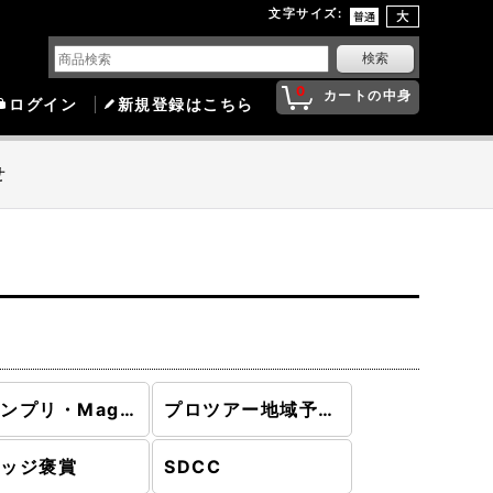
文字サイズ
:
0
カートの中身
ログイン
新規登録はこちら
せ
グランプリ・MagicFest
プロツアー地域予選・ミシックチャンピオンシップ予選
ャッジ褒賞
SDCC