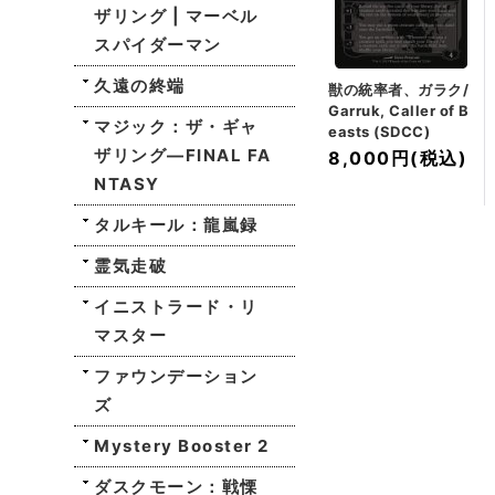
ザリング | マーベル
スパイダーマン
久遠の終端
獣の統率者、ガラク/
Garruk, Caller of B
マジック：ザ・ギャ
easts (SDCC)
ザリング—FINAL FA
8,000円
(税込)
NTASY
タルキール：龍嵐録
霊気走破
イニストラード・リ
マスター
ファウンデーション
ズ
Mystery Booster 2
ダスクモーン：戦慄