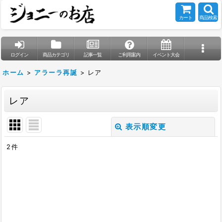
カート
商品検索
ログイン
商品カテゴリ
記事一覧
ご利用案内
イベント大会
ホーム
>
アラーラ再誕
>
レア
レア
表示順変更
閉じる
2
件
表示数
:
在庫あり
並び順
: