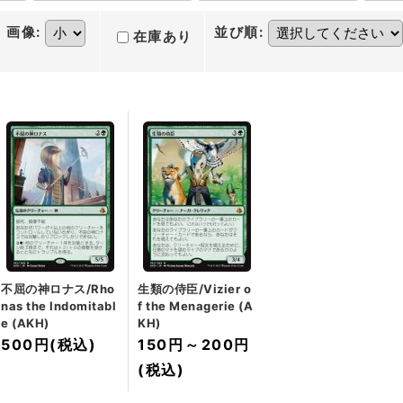
画像
:
並び順
:
在庫あり
不屈の神ロナス/Rho
生類の侍臣/Vizier o
nas the Indomitabl
f the Menagerie (A
e (AKH)
KH)
500円
(税込)
150円
～
200円
(税込)