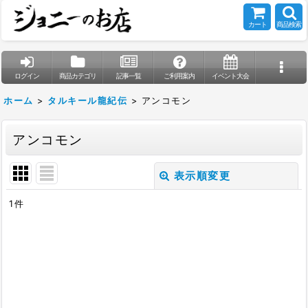
カート
商品検索
ログイン
商品カテゴリ
記事一覧
ご利用案内
イベント大会
ホーム
>
タルキール龍紀伝
>
アンコモン
アンコモン
表示順変更
閉じる
1
件
表示数
:
在庫あり
並び順
: