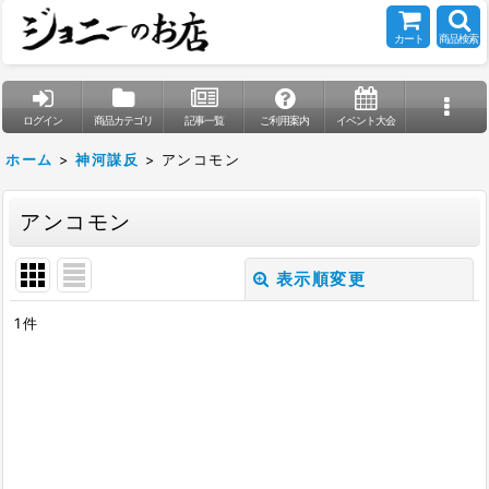
カート
商品検索
ログイン
商品カテゴリ
記事一覧
ご利用案内
イベント大会
ホーム
>
神河謀反
>
アンコモン
アンコモン
表示順変更
閉じる
1
件
表示数
:
在庫あり
並び順
: