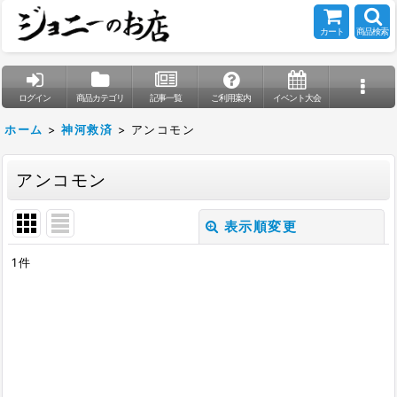
カート
商品検索
ログイン
商品カテゴリ
記事一覧
ご利用案内
イベント大会
ホーム
>
神河救済
>
アンコモン
アンコモン
表示順変更
閉じる
1
件
表示数
:
在庫あり
並び順
: