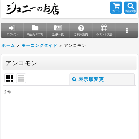
カート
商品検索
ログイン
商品カテゴリ
記事一覧
ご利用案内
イベント大会
ホーム
>
モーニングタイド
>
アンコモン
アンコモン
表示順変更
閉じる
2
件
表示数
:
在庫あり
並び順
: