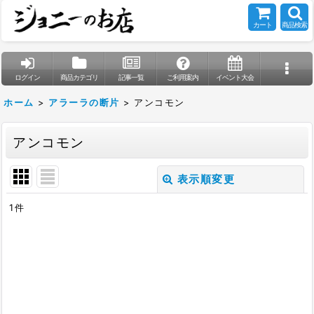
カート
商品検索
ログイン
商品カテゴリ
記事一覧
ご利用案内
イベント大会
ホーム
>
アラーラの断片
>
アンコモン
アンコモン
表示順変更
閉じる
1
件
表示数
:
在庫あり
並び順
: