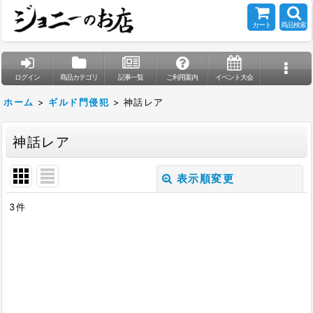
カート
商品検索
ログイン
商品カテゴリ
記事一覧
ご利用案内
イベント大会
ホーム
>
ギルド門侵犯
>
神話レア
神話レア
表示順変更
閉じる
3
件
表示数
:
在庫あり
並び順
: