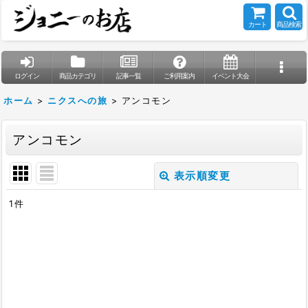
カート
商品検索
ログイン
商品カテゴリ
記事一覧
ご利用案内
イベント大会
ホーム
>
ニクスへの旅
>
アンコモン
アンコモン
表示順変更
閉じる
1
件
表示数
:
在庫あり
並び順
: