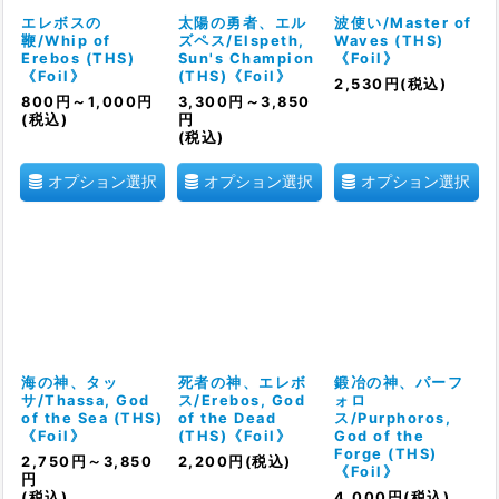
絞り込む
エレボスの
太陽の勇者、エル
波使い/Master of
鞭/Whip of
ズペス/Elspeth,
Waves (THS)
Erebos (THS)
Sun's Champion
《Foil》
《Foil》
(THS)《Foil》
2,530
円
(税込)
800
円
～1,000
円
3,300
円
～3,850
(税込)
円
(税込)
オプション選択
オプション選択
オプション選択
海の神、タッ
死者の神、エレボ
鍛冶の神、パーフ
サ/Thassa, God
ス/Erebos, God
ォロ
of the Sea (THS)
of the Dead
ス/Purphoros,
《Foil》
(THS)《Foil》
God of the
Forge (THS)
2,750
円
～3,850
2,200
円
(税込)
《Foil》
円
(税込)
4,000
円
(税込)