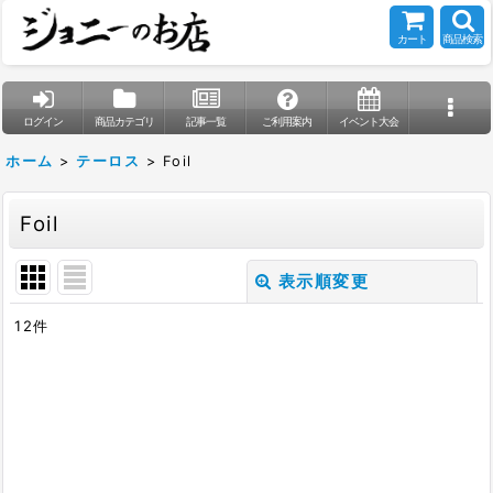
カート
商品検索
ログイン
商品カテゴリ
記事一覧
ご利用案内
イベント大会
ホーム
>
テーロス
>
Foil
Foil
表示順変更
閉じる
12
件
表示数
:
在庫あり
並び順
: