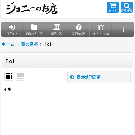
カート
商品検索
ログイン
商品カテゴリ
記事一覧
ご利用案内
イベント大会
ホーム
>
闇の隆盛
>
Foil
Foil
表示順変更
閉じる
4
件
表示数
:
在庫あり
並び順
: