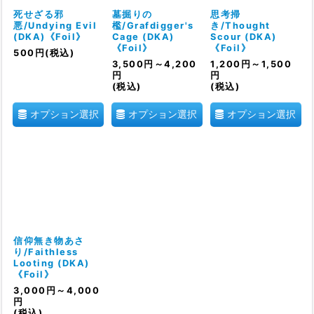
絞り込む
死せざる邪
墓掘りの
思考掃
悪/Undying Evil
檻/Grafdigger's
き/Thought
(DKA)《Foil》
Cage (DKA)
Scour (DKA)
《Foil》
《Foil》
500
円
(税込)
3,500
円
～4,200
1,200
円
～1,500
円
円
(税込)
(税込)
オプション選択
オプション選択
オプション選択
信仰無き物あさ
り/Faithless
Looting (DKA)
《Foil》
3,000
円
～4,000
円
(税込)