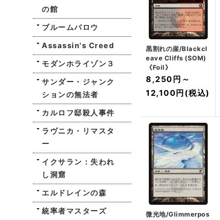
の館
ブルームバロウ
Assassin's Creed
黒割れの崖/Blackcl
eave Cliffs (SOM)
モダンホライゾン３
《Foil》
8,250円
～
サンダー・ジャンク
12,100円
(税込)
ションの無法者
カルロフ邸殺人事件
ラヴニカ・リマスタ
ー
イクサラン：失われ
し洞窟
エルドレインの森
統率者マスターズ
微光地/Glimmerpos