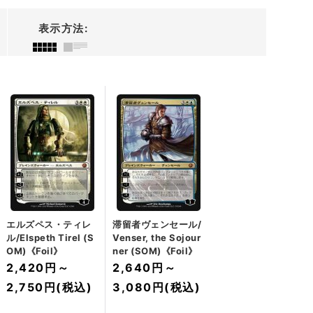
表示方法
:
エルズペス・ティレ
滞留者ヴェンセール/
ル/Elspeth Tirel (S
Venser, the Sojour
OM)《Foil》
ner (SOM)《Foil》
2,420円
～
2,640円
～
2,750円
(税込)
3,080円
(税込)