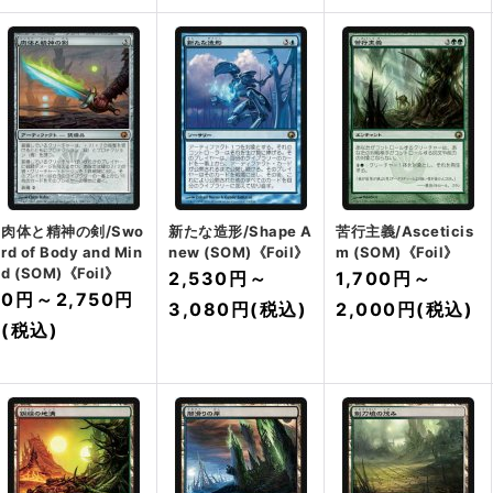
肉体と精神の剣/Swo
新たな造形/Shape A
苦行主義/Asceticis
rd of Body and Min
new (SOM)《Foil》
m (SOM)《Foil》
d (SOM)《Foil》
2,530円
～
1,700円
～
0円
～
2,750円
3,080円
(税込)
2,000円
(税込)
(税込)