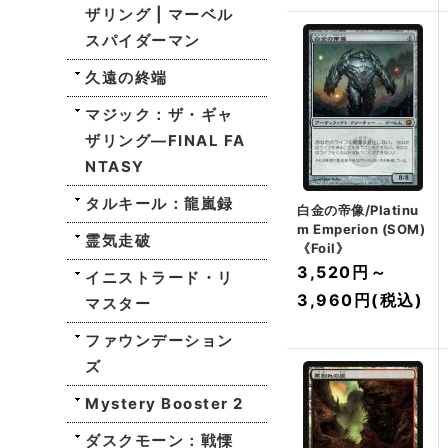
ザリング | マーベル
スパイダーマン
久遠の終端
マジック：ザ・ギャ
ザリング—FINAL FA
NTASY
タルキール：龍嵐録
白金の帝像/Platinu
m Emperion (SOM)
霊気走破
《Foil》
3,520円
～
イニストラード・リ
3,960円
(税込)
マスター
ファウンデーション
ズ
Mystery Booster 2
ダスクモーン：戦慄