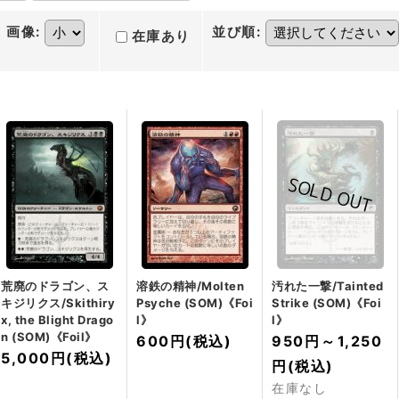
画像
:
並び順
:
在庫あり
荒廃のドラゴン、ス
溶鉄の精神/Molten
汚れた一撃/Tainted
キジリクス/Skithiry
Psyche (SOM)《Foi
Strike (SOM)《Foi
x, the Blight Drago
l》
l》
n (SOM)《Foil》
600円
(税込)
950円
～
1,250
5,000円
(税込)
円
(税込)
在庫なし