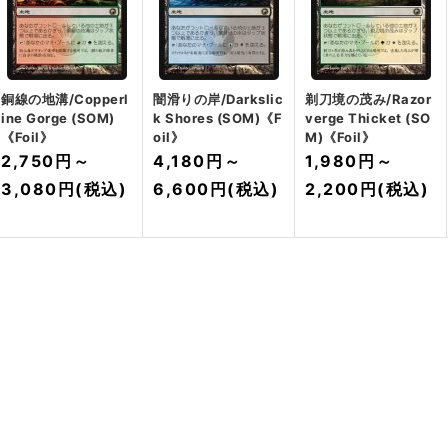
銅線の地溝/Copperl
闇滑りの岸/Darkslic
剃刀境の茂み/Razor
ine Gorge (SOM)
k Shores (SOM)《F
verge Thicket (SO
《Foil》
oil》
M)《Foil》
2,750円
～
4,180円
～
1,980円
～
3,080円
(税込)
6,600円
(税込)
2,200円
(税込)