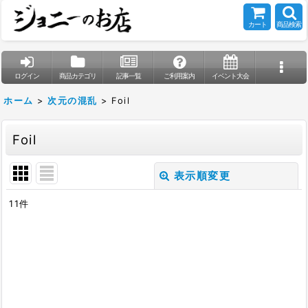
カート
商品検索
ログイン
商品カテゴリ
記事一覧
ご利用案内
イベント大会
ホーム
>
次元の混乱
>
Foil
Foil
表示順変更
閉じる
11
件
表示数
:
在庫あり
並び順
: