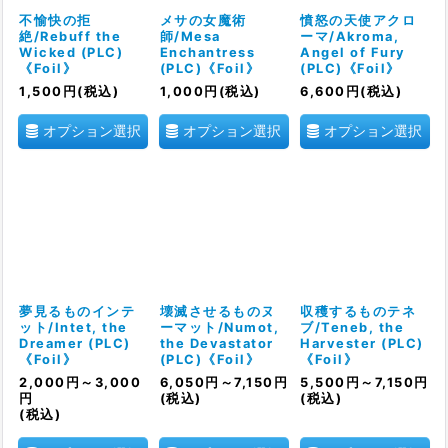
絞り込む
不愉快の拒
メサの女魔術
憤怒の天使アクロ
絶/Rebuff the
師/Mesa
ーマ/Akroma,
Wicked (PLC)
Enchantress
Angel of Fury
《Foil》
(PLC)《Foil》
(PLC)《Foil》
1,500
円
(税込)
1,000
円
(税込)
6,600
円
(税込)
オプション選択
オプション選択
オプション選択
夢見るものインテ
壊滅させるものヌ
収穫するものテネ
ット/Intet, the
ーマット/Numot,
ブ/Teneb, the
Dreamer (PLC)
the Devastator
Harvester (PLC)
《Foil》
(PLC)《Foil》
《Foil》
2,000
円
～3,000
6,050
円
～7,150
円
5,500
円
～7,150
円
円
(税込)
(税込)
(税込)