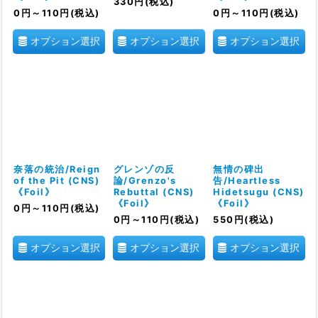
330
円
(税込)
0
円
～110
円
(税込)
0
円
～110
円
(税込)
オプション選択
オプション選択
オプション選択
奈落の統治/Reign
グレンゾの反
無情の碑出
of the Pit (CNS)
論/Grenzo's
告/Heartless
《Foil》
Rebuttal (CNS)
Hidetsugu (CNS)
《Foil》
《Foil》
0
円
～110
円
(税込)
0
円
～110
円
(税込)
550
円
(税込)
オプション選択
オプション選択
オプション選択