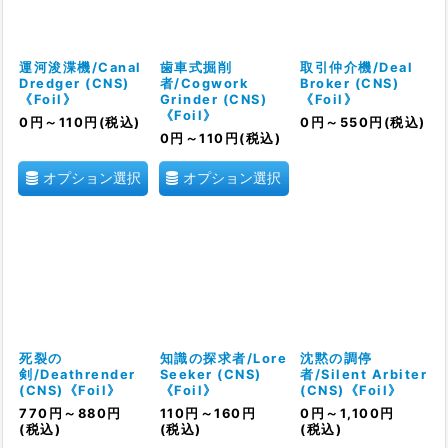
運河浚渫機/Canal
歯車式掘削
取引仲介機/Deal
Dredger (CNS)
者/Cogwork
Broker (CNS)
《Foil》
Grinder (CNS)
《Foil》
《Foil》
0
円
～110
円
(税込)
0
円
～550
円
(税込)
0
円
～110
円
(税込)
オプション選択
オプション選択
死裂の
知識の探求者/Lore
沈黙の調停
剣/Deathrender
Seeker (CNS)
者/Silent Arbiter
(CNS)《Foil》
《Foil》
(CNS)《Foil》
770
円
～880
円
110
円
～160
円
0
円
～1,100
円
(税込)
(税込)
(税込)