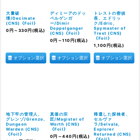
大量破
ディミーアのドッ
トレストの密偵
壊/Decimate
ペルゲンガ
長、エドリッ
(CNS)《Foil》
ー/Dimir
ク/Edric,
Doppelganger
Spymaster of
0
円
～330
円
(税込)
(CNS)《Foil》
Trest (CNS)
《Foil》
0
円
～110
円
(税込)
1,100
円
(税込)
オプション選択
オプション選択
オプション選択
地下牢の管理人、
真価の宗
帰還した探検者、
グレンゾ/Grenzo,
匠/Magister of
セルヴァ
Dungeon
Worth (CNS)
ラ/Selvala,
Warden (CNS)
《Foil》
Explorer
《Foil》
Returned (CNS)
0
円
～440
円
(税込)
《Foil》