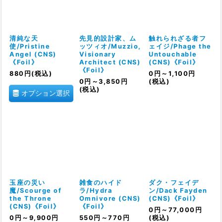
絞り込む
清純な天
先見的設計家、ム
触れられざる者フ
使/Pristine
ッツィオ/Muzzio,
ェイジ/Phage the
Angel (CNS)
Visionary
Untouchable
《Foil》
Architect (CNS)
(CNS)《Foil》
《Foil》
880
円
(税込)
0
円
～1,100
円
0
円
～3,850
円
(税込)
(税込)
オプション選択
玉座の災い
雑食のハイド
ダク・フェイデ
魔/Scourge of
ラ/Hydra
ン/Dack Fayden
the Throne
Omnivore (CNS)
(CNS)《Foil》
(CNS)《Foil》
《Foil》
0
円
～77,000
円
0
円
～9,900
円
550
円
～770
円
(税込)