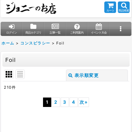
カート
商品検索
ログイン
商品カテゴリ
記事一覧
ご利用案内
イベント大会
ホーム
>
コンスピラシー
>
Foil
Foil
表示順変更
閉じる
210
件
表示数
:
1
2
3
4
次
»
在庫あり
並び順
: