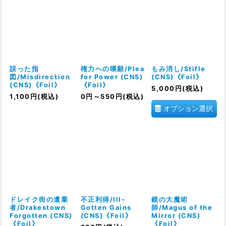
誤った指
権力への嘆願/Plea
もみ消し/Stifle
図/Misdirection
for Power (CNS)
(CNS)《Foil》
(CNS)《Foil》
《Foil》
5,000
円
(税込)
1,100
円
(税込)
0
円
～550
円
(税込)
オプション選択
ドレイク街の遺棄
不正利得/Ill-
鏡の大魔術
者/Drakestown
Gotten Gains
師/Magus of the
Forgotten (CNS)
(CNS)《Foil》
Mirror (CNS)
《Foil》
《Foil》