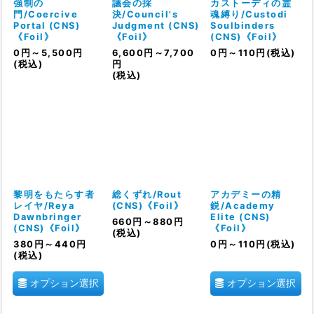
強制の
議会の採
カストーディの霊
門/Coercive
決/Council's
魂縛り/Custodi
Portal (CNS)
Judgment (CNS)
Soulbinders
《Foil》
《Foil》
(CNS)《Foil》
0
円
～5,500
円
6,600
円
～7,700
0
円
～110
円
(税込)
(税込)
円
(税込)
黎明をもたらす者
総くずれ/Rout
アカデミーの精
レイヤ/Reya
(CNS)《Foil》
鋭/Academy
Dawnbringer
Elite (CNS)
660
円
～880
円
(CNS)《Foil》
《Foil》
(税込)
380
円
～440
円
0
円
～110
円
(税込)
(税込)
オプション選択
オプション選択