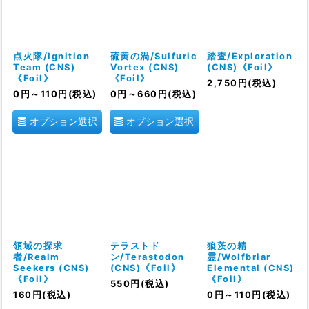
点火隊/Ignition
硫黄の渦/Sulfuric
踏査/Exploration
Team (CNS)
Vortex (CNS)
(CNS)《Foil》
《Foil》
《Foil》
2,750
円
(税込)
0
円
～110
円
(税込)
0
円
～660
円
(税込)
オプション選択
オプション選択
領域の探求
テラストド
狼茨の精
者/Realm
ン/Terastodon
霊/Wolfbriar
Seekers (CNS)
(CNS)《Foil》
Elemental (CNS)
《Foil》
《Foil》
550
円
(税込)
160
円
(税込)
0
円
～110
円
(税込)