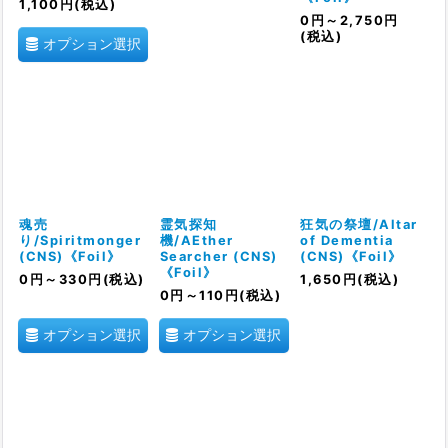
1,100
円
(税込)
0
円
～2,750
円
(税込)
オプション選択
魂売
霊気探知
狂気の祭壇/Altar
り/Spiritmonger
機/AEther
of Dementia
(CNS)《Foil》
Searcher (CNS)
(CNS)《Foil》
《Foil》
0
円
～330
円
(税込)
1,650
円
(税込)
0
円
～110
円
(税込)
オプション選択
オプション選択