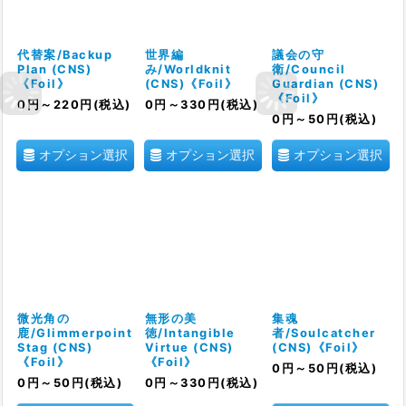
代替案/Backup
世界編
議会の守
Plan (CNS)
み/Worldknit
衛/Council
《Foil》
(CNS)《Foil》
Guardian (CNS)
《Foil》
0
円
～220
円
(税込)
0
円
～330
円
(税込)
0
円
～50
円
(税込)
オプション選択
オプション選択
オプション選択
微光角の
無形の美
集魂
鹿/Glimmerpoint
徳/Intangible
者/Soulcatcher
Stag (CNS)
Virtue (CNS)
(CNS)《Foil》
《Foil》
《Foil》
0
円
～50
円
(税込)
0
円
～50
円
(税込)
0
円
～330
円
(税込)