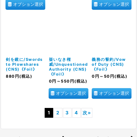
オプション選択
オプション選択
剣を鍬に/Swords
疑いなき権
義務の誓約/Vow
to Plowshares
威/Unquestioned
of Duty (CNS)
(CNS)《Foil》
Authority (CNS)
《Foil》
《Foil》
880
円
(税込)
0
円
～50
円
(税込)
0
円
～550
円
(税込)
オプション選択
オプション選択
1
2
3
4
次
»