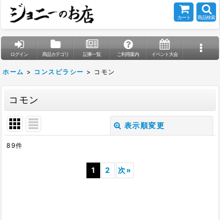
カート
商品検索
ログイン
商品カテゴリ
記事一覧
ご利用案内
イベント大会
ホーム
>
コンスピラシー
>
コモン
コモン
表示順変更
閉じる
89
件
表示数
:
1
2
次
»
在庫あり
並び順
: