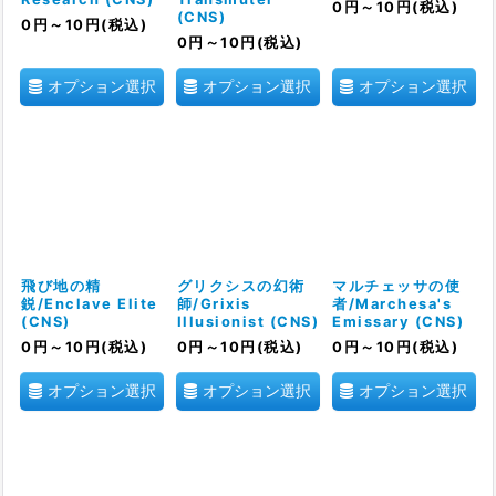
0
円
～10
円
(税込)
(CNS)
0
円
～10
円
(税込)
0
円
～10
円
(税込)
オプション選択
オプション選択
オプション選択
飛び地の精
グリクシスの幻術
マルチェッサの使
鋭/Enclave Elite
師/Grixis
者/Marchesa's
(CNS)
Illusionist (CNS)
Emissary (CNS)
0
円
～10
円
(税込)
0
円
～10
円
(税込)
0
円
～10
円
(税込)
オプション選択
オプション選択
オプション選択