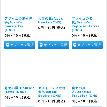
絞り込む
アジャニの陽光弾
天頂の鷹/Apex
ブレイゴの名
手/Ajani's
Hawks (CNS)
代/Brago's
Sunstriker
Representative
0
円
～10
円
(税込)
(CNS)
(CNS)
0
円
～10
円
(税込)
0
円
～10
円
(税込)
オプション選択
オプション選択
オプション選択
急使の鷹/Courier
カストーディの従
宿命の旅
Hawk (CNS)
者/Custodi
人/Doomed
Squire (CNS)
Traveler (CNS)
0
円
～10
円
(税込)
0
円
～10
円
(税込)
0
円
～10
円
(税込)