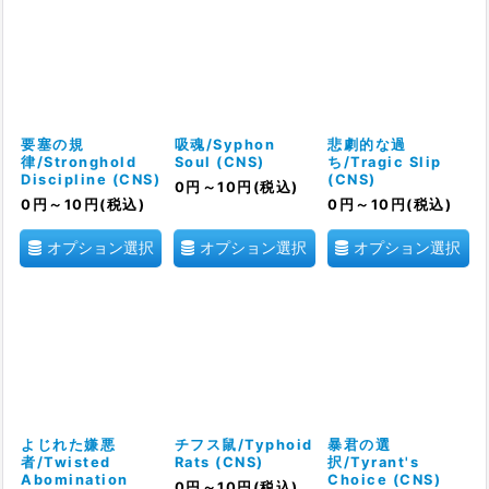
要塞の規
吸魂/Syphon
悲劇的な過
律/Stronghold
Soul (CNS)
ち/Tragic Slip
Discipline (CNS)
(CNS)
0
円
～10
円
(税込)
0
円
～10
円
(税込)
0
円
～10
円
(税込)
オプション選択
オプション選択
オプション選択
よじれた嫌悪
チフス鼠/Typhoid
暴君の選
者/Twisted
Rats (CNS)
択/Tyrant's
Abomination
Choice (CNS)
0
円
～10
円
(税込)