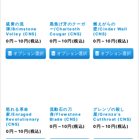
硫黄の流
黒焦げ牙のクーガ
燃えがらの
弾/Brimstone
ー/Chartooth
壁/Cinder Wall
Volley (CNS)
Cougar (CNS)
(CNS)
0
円
～10
円
(税込)
0
円
～10
円
(税込)
0
円
～10
円
(税込)
オプション選択
オプション選択
オプション選択
怒れる革命
流動石の刀
グレンゾの殺し
家/Enraged
身/Flowstone
屋/Grenzo's
Revolutionary
Blade (CNS)
Cutthroat (CNS)
(CNS)
0
円
～10
円
(税込)
0
円
～10
円
(税込)
0
円
～10
円
(税込)