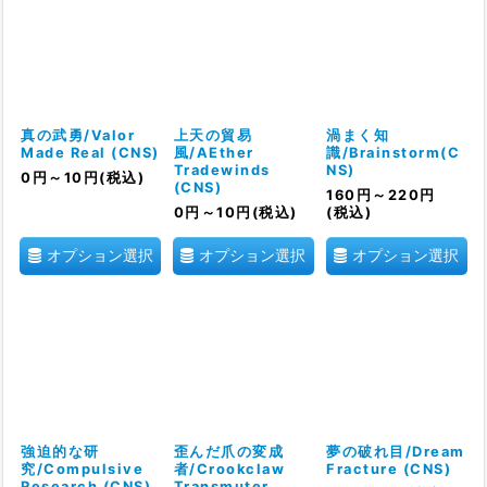
真の武勇/Valor
上天の貿易
渦まく知
Made Real (CNS)
風/AEther
識/Brainstorm(C
Tradewinds
NS)
0
円
～10
円
(税込)
(CNS)
160
円
～220
円
0
円
～10
円
(税込)
(税込)
オプション選択
オプション選択
オプション選択
強迫的な研
歪んだ爪の変成
夢の破れ目/Dream
究/Compulsive
者/Crookclaw
Fracture (CNS)
Research (CNS)
Transmuter