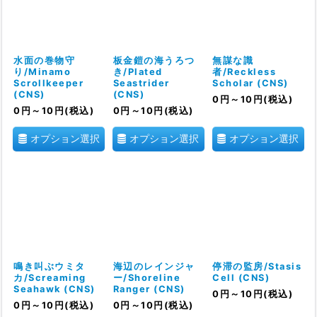
水面の巻物守
板金鎧の海うろつ
無謀な識
り/Minamo
き/Plated
者/Reckless
Scrollkeeper
Seastrider
Scholar (CNS)
(CNS)
(CNS)
0
円
～10
円
(税込)
0
円
～10
円
(税込)
0
円
～10
円
(税込)
オプション選択
オプション選択
オプション選択
鳴き叫ぶウミタ
海辺のレインジャ
停滞の監房/Stasis
カ/Screaming
ー/Shoreline
Cell (CNS)
Seahawk (CNS)
Ranger (CNS)
0
円
～10
円
(税込)
0
円
～10
円
(税込)
0
円
～10
円
(税込)