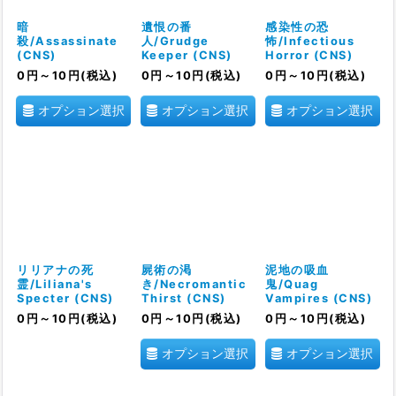
暗
遺恨の番
感染性の恐
殺/Assassinate
人/Grudge
怖/Infectious
(CNS)
Keeper (CNS)
Horror (CNS)
0
円
～10
円
(税込)
0
円
～10
円
(税込)
0
円
～10
円
(税込)
オプション選択
オプション選択
オプション選択
リリアナの死
屍術の渇
泥地の吸血
霊/Liliana's
き/Necromantic
鬼/Quag
Specter (CNS)
Thirst (CNS)
Vampires (CNS)
0
円
～10
円
(税込)
0
円
～10
円
(税込)
0
円
～10
円
(税込)
オプション選択
オプション選択