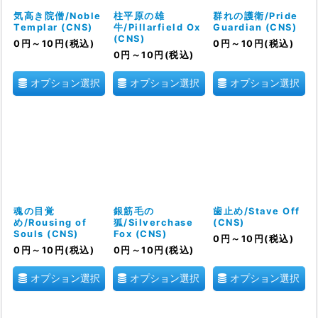
気高き院僧/Noble
柱平原の雄
群れの護衛/Pride
Templar (CNS)
牛/Pillarfield Ox
Guardian (CNS)
(CNS)
0
円
～10
円
(税込)
0
円
～10
円
(税込)
0
円
～10
円
(税込)
オプション選択
オプション選択
オプション選択
魂の目覚
銀筋毛の
歯止め/Stave Off
め/Rousing of
狐/Silverchase
(CNS)
Souls (CNS)
Fox (CNS)
0
円
～10
円
(税込)
0
円
～10
円
(税込)
0
円
～10
円
(税込)
オプション選択
オプション選択
オプション選択